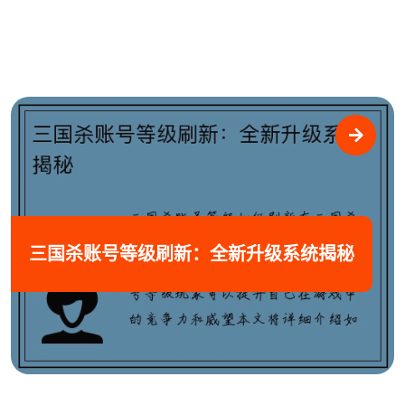
三国杀账号等级刷新：全新升级系统揭秘