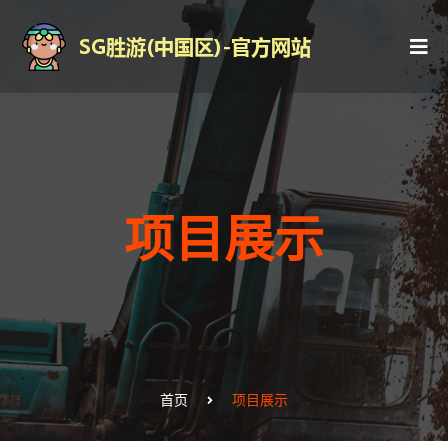
项目展示
首页
项目展示